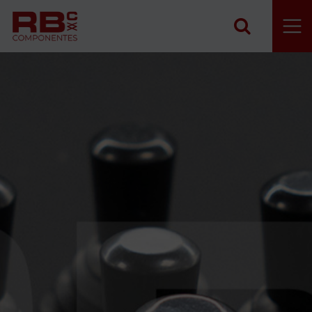
Vai al contenuto