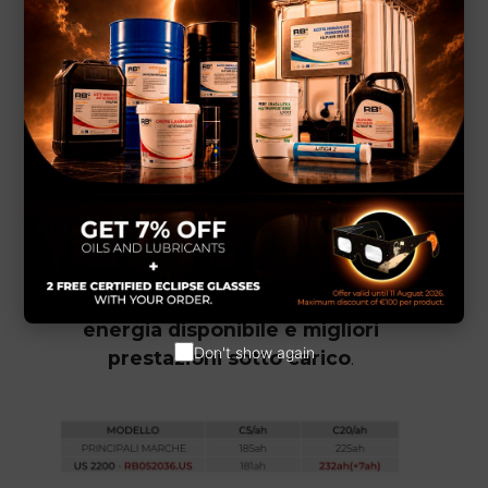
Baterias High Capacity USA RB Componentes
I risultati parlano da soli. Rispetto ad altre
batterie equivalenti presenti sul mercato,
le
US Battery
offrono
una maggiore
capacità in C20
,
scariche più stabili
e
una durata di vita superiore
.
Nei modelli come la
US 2200
e la
US 305
HC
, questa differenza si traduce in
più
energia disponibile e migliori
Don't show again
prestazioni sotto carico
.