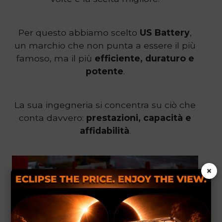
Per questo abbiamo scelto
US Battery
,
un marchio che non punta a essere il più
famoso, ma il più
efficiente, duraturo e
potente
.
La sua ingegneria si concentra su ciò che
conta davvero:
prestazioni, capacità e
affidabilità
.
×