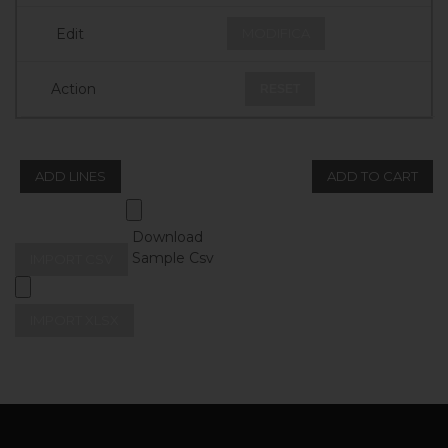
MODIFICA
RESET
ADD LINES
ADD TO CART
Download
Sample Csv
IMPORT CSV
IMPORT XLSX