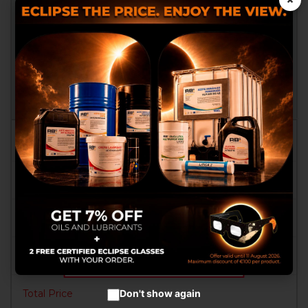
×
oi e terze parti usiamo cookie o
tecnologie simili per funzionalità
MODIFICA
tecniche e, con il tuo consenso, anche
per altre finalità descritte nella Cookie
Policy quali raccogliere ed elaborare
RESET
dati personali dai dispositivi, mostrarti
pubblicità personalizzata, misurarne
la performance, analizzare le nostre
OK
audience e migliorare i nostri prodotti
e servizi. Puoi liberamente prestare,
rifiutare o revocare il tuo consenso in
qualsiasi momento, personalizzando
le tue preferenze.
Personalizzando cookies
Accetta cookies
Don't show again