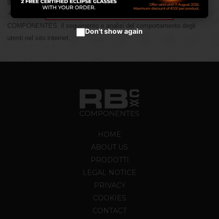
Accetta cookies
geolocalizzazione del dispositivo…
-Cookies di analisi: permettono al responsabile, in tal caso RB
COMPONENTES, il seguimento e analisi del comportamento degli
Don't show again
utenti nel sito internet.
HOME
ABOUT US
PRODOTTI
LEGAL NOTICE
PRIVACY
COOKIES
CONTACT