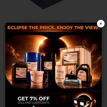
×
BATERIA LARGO CICLO AGM 12V (SELECCION CURVA AGM)
RB052010.DIS
oi e terze parti usiamo cookie o
tecnologie simili per funzionalità
tecniche e, con il tuo consenso, anche
per altre finalità descritte nella Cookie
Policy quali raccogliere ed elaborare
dati personali dai dispositivi, mostrarti
pubblicità personalizzata, misurarne
la performance, analizzare le nostre
audience e migliorare i nostri prodotti
e servizi. Puoi liberamente prestare,
rifiutare o revocare il tuo consenso in
qualsiasi momento, personalizzando
le tue preferenze.
Personalizzando cookies