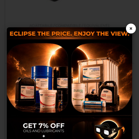
×
MOTOR IDRAULICO COMPATIBILE SKYJ 141657
RB060117
oi e terze parti usiamo cookie o
tecnologie simili per funzionalità
tecniche e, con il tuo consenso, anche
per altre finalità descritte nella Cookie
Policy quali raccogliere ed elaborare
dati personali dai dispositivi, mostrarti
pubblicità personalizzata, misurarne
la performance, analizzare le nostre
audience e migliorare i nostri prodotti
e servizi. Puoi liberamente prestare,
rifiutare o revocare il tuo consenso in
qualsiasi momento, personalizzando
le tue preferenze.
Personalizzando cookies